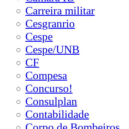
Carreira militar
Cesgranrio
Cespe
Cespe/UNB
CF
Compesa
Concurso!
Consulplan
Contabilidade
Corpo de Bombeiros