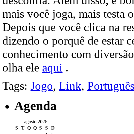
desconfia. Além disso, é bo
mais você joga, mais testa 
Depois que você clica na r
dizendo o porquê de estar ce
conhecimento com diversão
olha ele
aqui
.
Tags:
Jogo
,
Link
,
Portuguê
Agenda
agosto 2026
S
T
Q
Q
S
S
D