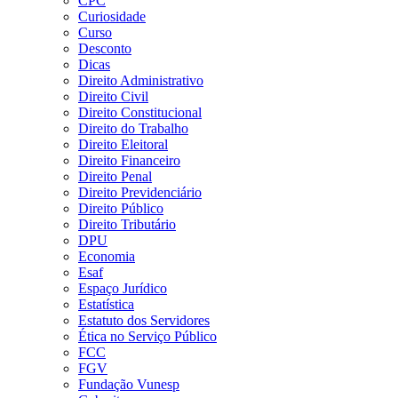
CPC
Curiosidade
Curso
Desconto
Dicas
Direito Administrativo
Direito Civil
Direito Constitucional
Direito do Trabalho
Direito Eleitoral
Direito Financeiro
Direito Penal
Direito Previdenciário
Direito Público
Direito Tributário
DPU
Economia
Esaf
Espaço Jurídico
Estatística
Estatuto dos Servidores
Ética no Serviço Público
FCC
FGV
Fundação Vunesp