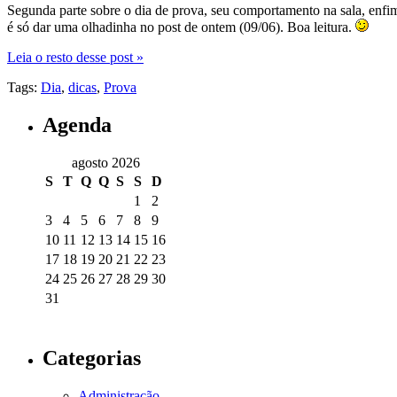
Segunda parte sobre o dia de prova, seu comportamento na sala, enfim
é só dar uma olhadinha no post de ontem (09/06). Boa leitura.
Leia o resto desse post »
Tags:
Dia
,
dicas
,
Prova
Agenda
agosto 2026
S
T
Q
Q
S
S
D
1
2
3
4
5
6
7
8
9
10
11
12
13
14
15
16
17
18
19
20
21
22
23
24
25
26
27
28
29
30
31
Categorias
Administração