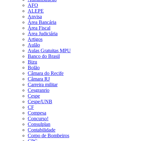
AFO
ALEPE
Anvisa
Área Bancária
Área Fiscal
Área Judiciária
Artigos
Aulão
Aulas Gratuitas MPU
Banco do Brasil
Bizu
Bolão
Câmara do Recife
Câmara RJ
Carreira militar
Cesgranrio
Cespe
Cespe/UNB
CF
Compesa
Concurso!
Consulplan
Contabilidade
Corpo de Bombeiros