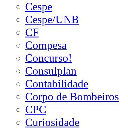
Cespe
Cespe/UNB
CF
Compesa
Concurso!
Consulplan
Contabilidade
Corpo de Bombeiros
CPC
Curiosidade