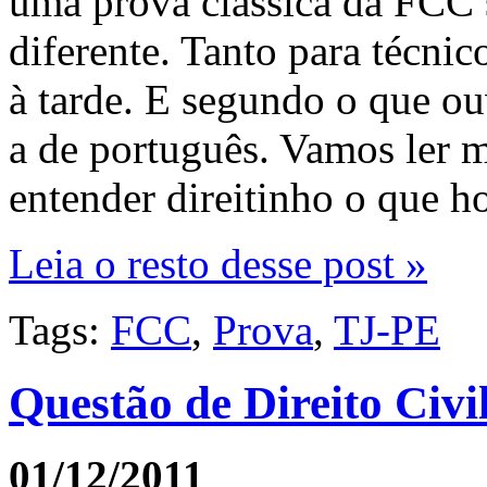
uma prova clássica da FCC
diferente. Tanto para técni
à tarde. E segundo o que ou
a de português. Vamos ler m
entender direitinho o que h
Leia o resto desse post »
Tags:
FCC
,
Prova
,
TJ-PE
Questão de Direito Civ
01/12/2011