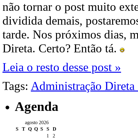
não tornar o post muito ext
dividida demais, postaremos
tarde. Nos próximos dias, m
Direta. Certo? Então tá.
Leia o resto desse post »
Tags:
Administração Direta 
Agenda
agosto 2026
S
T
Q
Q
S
S
D
1
2