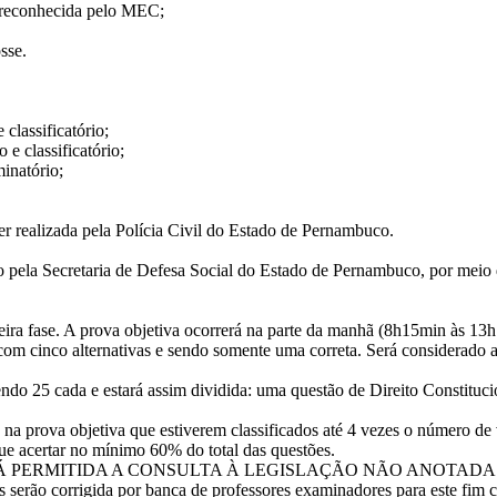
o reconhecida pelo MEC;
sse.
classificatório;
 e classificatório;
minatório;
 ser realizada pela Polícia Civil do Estado de Pernambuco.
zado pela Secretaria de Defesa Social do Estado de Pernambuco, por m
imeira fase. A prova objetiva ocorrerá na parte da manhã (8h15min às 1
 com cinco alternativas e sendo somente uma correta. Será considerado
ndo 25 cada e estará assim dividida: uma questão de Direito Constitucio
 na prova objetiva que estiverem classificados até 4 vezes o número de 
ue acertar no mínimo 60% do total das questões.
Á PERMITIDA A CONSULTA À LEGISLAÇÃO NÃO ANOTADA
erão corrigida por banca de professores examinadores para este fim cons