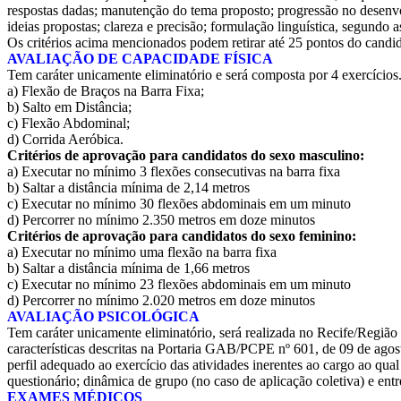
respostas dadas; manutenção do tema proposto; progressão no desenvol
ideias propostas; clareza e precisão; formulação linguística, segundo 
Os critérios acima mencionados podem retirar até 25 pontos do candid
AVALIAÇÃO DE CAPACIDADE FÍSICA
Tem caráter unicamente eliminatório e será composta por 4 exercícios.
a) Flexão de Braços na Barra Fixa;
b) Salto em Distância;
c) Flexão Abdominal;
d) Corrida Aeróbica.
Critérios de aprovação para candidatos do sexo masculino:
a) Executar no mínimo 3 flexões consecutivas na barra fixa
b) Saltar a distância mínima de 2,14 metros
c) Executar no mínimo 30 flexões abdominais em um minuto
d) Percorrer no mínimo 2.350 metros em doze minutos
Critérios de aprovação para candidatos do sexo feminino:
a) Executar no mínimo uma flexão na barra fixa
b) Saltar a distância mínima de 1,66 metros
c) Executar no mínimo 23 flexões abdominais em um minuto
d) Percorrer no mínimo 2.020 metros em doze minutos
AVALIAÇÃO PSICOLÓGICA
Tem caráter unicamente eliminatório, será realizada no Recife/Regiã
características descritas na Portaria GAB/PCPE nº 601, de 09 de agosto
perfil adequado ao exercício das atividades inerentes ao cargo ao qua
questionário; dinâmica de grupo (no caso de aplicação coletiva) e entre
EXAMES MÉDICOS