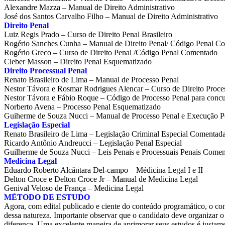
Alexandre Mazza – Manual de Direito Administrativo
José dos Santos Carvalho Filho – Manual de Direito Administrativo
Direito Penal
Luiz Regis Prado – Curso de Direito Penal Brasileiro
Rogério Sanches Cunha – Manual de Direito Penal/ Código Penal C
Rogério Greco – Curso de Direito Penal /Código Penal Comentado
Cleber Masson – Direito Penal Esquematizado
Direito Processual Penal
Renato Brasileiro de Lima – Manual de Processo Penal
Nestor Távora e Rosmar Rodrigues Alencar – Curso de Direito Proce
Nestor Távora e Fábio Roque – Código de Processo Penal para concu
Norberto Avena – Processo Penal Esquematizado
Guiherme de Souza Nucci – Manual de Processo Penal e Execução P
Legislação Especial
Renato Brasileiro de Lima – Legislação Criminal Especial Comentad
Ricardo Antônio Andreucci – Legislação Penal Especial
Guilherme de Souza Nucci – Leis Penais e Processuais Penais Come
Medicina Legal
Eduardo Roberto Alcântara Del-campo – Médicina Legal I e II
Delton Croce e Delton Croce Jr – Manual de Medicina Legal
Genival Veloso de França – Medicina Legal
MÉTODO DE ESTUDO
Agora, com edital publicado e ciente do conteúdo programático, o con
dessa natureza. Importante observar que o candidato deve organizar o
diferença. Uma excelente maneira de aprimorar seus estudos é justamen