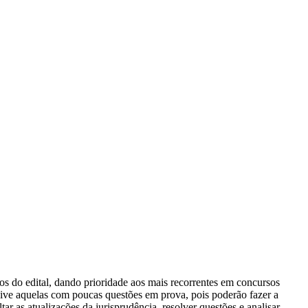
os do edital, dando prioridade aos mais recorrentes em concursos
sive aquelas com poucas questões em prova, pois poderão fazer a
r as atualizações da jurisprudência, resolver questões e analisar