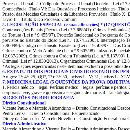
Processual Penal. 2. Código de Processual Penal (Decreto – Lei nº 3.86
Competência. Título VI: Das Questões e Processos Incidentes. Título V
Prisão, das Medidas Cautelares e da Liberdade Provisória. Título X: 
Livro II – Título I: Do Processo Comum.
5. LEGISLAÇÃO ESPECIAL (e suas alterações) * (17 QUE
Contravenções Penais (Decreto Lei nº 3.688/41). Crimes Hediondos (L
de Tortura (Lei n.º 9.455/97). Proteção Intelectual do Programa de C
previstos no Estatuto do Idoso (Lei n.º 10.741/2003). Interceptação T
7.960/89). Código de Trânsito Brasileiro (Lei n.º 9.503/97 – Dos Cr
Crimes contra o Meio Ambiente (Lei n.º 9.605/98). Juizados Especiais
12.037/2009). Crimes contra a Ordem Tributária (Lei n.º 8.137/90). L
Criminal (Lei nº 12.830/2013). Organizações Criminosas (Lei nº 12.
*As legislações especificadas neste item não excluem a possibilidade 
6. ESTATUTO DOS POLICIAIS CIVIS DO ESTADO DE PER
Artigos: 2º; 4º; 25, §§1º, 2º e 3º; 30, incisos I a V; 31, incisos I a XLV
7. MEDICINA LEGAL (5 QUESTÕES DA PROVA OBJETIVA
1. Perícia médico – legal: Perícias médico – legais, perícias e perit
corporais: leve, grave e gravíssima e seguida de morte. 4. Tanatologia
SUGESTÕES DE BIBLIOGRAFIA
Direito Constitucional
Vicente Paulo e Marcelo Alexandrino – Direito Constitucional Desc
Pedro Lenza – Direito Constitucional Esquematizado
Dirley da Cunha Jr e Marcelo Novelino – Constituição Federal para 
Direito Administrativo
Marcelo Alexandrino e Vicente Paulo – Direito Administrativo Desc