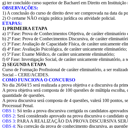
g) ter concluído curso superior de Bacharel em Direito em Instituiçã
OBSERVAÇÕES:
1) A conclusão do curso de direito deve ser comprovada na data da po
2) O certame NÃO exigiu prática jurídica ou atividade policial.
ETAPAS:
1) PRIMEIRA ETAPA
a) 1ª Fase: Prova de Conhecimentos Objetiva, de caráter eliminatório e 
b) 2ª Fase: Prova de Conhecimentos Discursiva, de caráter eliminatório
c) 3ª Fase: Avaliação de Capacidade Física, de caráter unicamente eli
d) 4ª Fase: Avaliação Psicológica, de caráter unicamente eliminatório;
e) 5ª Fase: Exame Médico, de caráter unicamente eliminatório;
f) 6ª Fase: Investigação Social, de caráter unicamente eliminatório, a
2) SEGUNDA ETAPA
Curso de Formação Profissional de caráter eliminatório, a ser reali
Social – CERE/ACIDES.
COMO FUNCIONA O CONCURSO
No dia 26/04/15 será realizada a prova objetiva e a discursiva da pr
A prova objetiva será composta de 100 questões de múltipla escolha,
quantidade de questões.
A prova discursiva será composta de 4 questões, valerá 100 pontos, se
Processual Penal.
OBS 1:
Só terão a prova discursiva corrigida os candidatos aprovados
OBS 2:
Será considerado aprovado na prova discursiva o candidato q
OBS 3:
PARA A REALIZAÇÃO DA PROVA DISCURSIVA SER
OBS 4:
Na correção da prova de conhecimento discursiva, as questões s