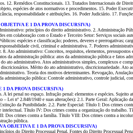
icos. 12. Remédios Constitucionais. 13. Tratados Internacionais de Dir
, objeto, espécies de atos normativos e procedimentos. 15. Poder Execut
ância, responsabilidade e atribuições. 16. Poder Judiciário. 17. Funçõe
 OBJETIVA E 1 DA PROVA DISCURSIVA)
dministrativo: princípios do direito administrativo. 2. Administração Púb
ades em colaboração com o Estado e Terceiro Setor: Serviços sociais au
 Públicos: espécies e classificação; poderes, deveres e prerrogativas; 
 responsabilidade civil, criminal e administrativa. 7. Poderes administra
. 8. Ato administrativo: Conceitos, requisitos, elementos, pressupostos 
os da administração pública: atos da administração pública e fatos adm
do ato administrativo. Atos administrativos simples, complexos e compos
 discricionários. Mérito do ato administrativo, discricionariedade. Ato a
 administrativo. Teoria dos motivos determinantes. Revogação, Anulação 
 administração pública: Controle administrativo, controle judicial, con
E 1 DA PROVA DISCURSIVA)
o. A lei penal no espaço. Infração penal: elementos e espécies. Sujeito 
reto – Lei nº 2.848/1940 e suas alterações): 2.1. Parte Geral: Aplicaçã
ção da Punibilidade. 2.2. Parte Especial: Título I: Dos crimes contra 
 intelectual. Título IV: Dos crimes contra a organização do trabalho. Tí
II: Dos crimes contra a família. Título VIII: Dos crimes contra a incolu
stração pública.
VA OBJETIVA E 1 DA PROVA DISCURSIVA)
rincípios do Direito Processual Penal. Fontes do Direito Processual Pena