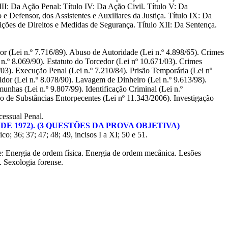
o III: Da Ação Penal: Título IV: Da Ação Civil. Título V: Da
e Defensor, dos Assistentes e Auxiliares da Justiça. Título IX: Da
dições de Direitos e Medidas de Segurança. Título XII: Da Sentença.
r (Lei n.º 7.716/89). Abuso de Autoridade (Lei n.º 4.898/65). Crimes
 n.º 8.069/90). Estatuto do Torcedor (Lei nº 10.671/03). Crimes
/03). Execução Penal (Lei n.º 7.210/84). Prisão Temporária (Lei nº
dor (Lei n.º 8.078/90). Lavagem de Dinheiro (Lei n.º 9.613/98).
unhas (Lei n.º 9.807/99). Identificação Criminal (Lei n.º
do de Substâncias Entorpecentes (Lei nº 11.343/2006). Investigação
cessual Penal.
E 1972). (3 QUESTÕES DA PROVA OBJETIVA)
ico; 36; 37; 47; 48; 49, incisos I a XI; 50 e 51.
nse: Energia de ordem física. Energia de ordem mecânica. Lesões
. Sexologia forense.