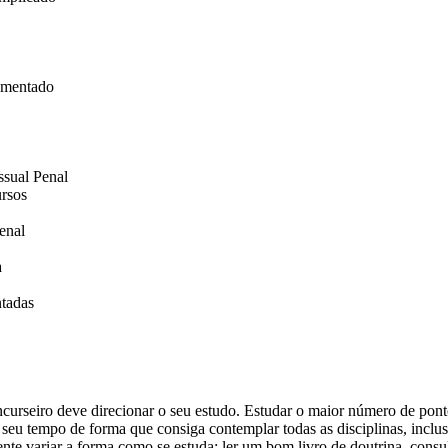
omentado
ssual Penal
rsos
enal
a
ntadas
curseiro deve direcionar o seu estudo. Estudar o maior número de pont
 seu tempo de forma que consiga contemplar todas as disciplinas, inclu
te variar a forma como se estuda: ler um bom livro de doutrina, consulta