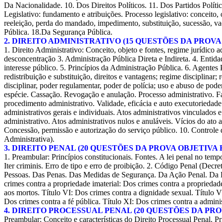
Da Nacionalidade. 10. Dos Direitos Políticos. 11. Dos Partidos Polít
Legislativo: fundamento e atribuições. Processo legislativo: conceito
reeleição, perda do mandado, impedimento, substituição, sucessão, vac
Pública. 18.Da Segurança Pública.
2. DIREITO ADMINISTRATIVO (15 QUESTÕES DA PROVA
1. Direito Administrativo: Conceito, objeto e fontes, regime jurídico a
desconcentração 3. Administração Pública Direta e Indireta. 4. Entid
interesse público. 5. Princípios da Administração Pública. 6. Agentes
redistribuição e substituição, direitos e vantagens; regime disciplinar;
disciplinar, poder regulamentar, poder de polícia; uso e abuso de poder
espécie. Cassação. Revogação e anulação. Processo administrativo. Fat
procedimento administrativo. Validade, eficácia e auto executoriedade 
administrativos gerais e individuais. Atos administrativos vinculados e
administrativo. Atos administrativos nulos e anuláveis. Vícios do ato
Concessão, permissão e autorização do serviço público. 10. Controle da
Administrativa).
3. DIREITO PENAL (20 QUESTÕES DA PROVA OBJETIVA 
1. Preambular: Princípios constitucionais. Fontes. A lei penal no temp
Iter criminis. Erro de tipo e erro de proibição. 2. Código Penal (Dec
Pessoas. Das Penas. Das Medidas de Segurança. Da Ação Penal. Da Extin
crimes contra a propriedade imaterial: Dos crimes contra a propriedade
aos mortos. Título VI: Dos crimes contra a dignidade sexual. Título V
Dos crimes contra a fé pública. Título XI: Dos crimes contra a admini
4. DIREITO PROCESSUAL PENAL (20 QUESTÕES DA PRO
Preambular: Conceito e características do Direito Processual Penal. P