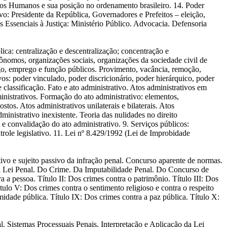
eitos Humanos e sua posição no ordenamento brasileiro. 14. Poder
ivo: Presidente da República, Governadores e Prefeitos – eleição,
s Essenciais à Justiça: Ministério Público. Advocacia. Defensoria
lica: centralização e descentralização; concentração e
tônomos, organizações sociais, organizações da sociedade civil de
cargo, emprego e função públicos. Provimento, vacância, remoção,
tivos: poder vinculado, poder discricionário, poder hierárquico, poder
e classificação. Fato e ato administrativo. Atos administrativos em
inistrativos. Formação do ato administrativo: elementos,
tos. Atos administrativos unilaterais e bilaterais. Atos
dministrativo inexistente. Teoria das nulidades no direito
e convalidação do ato administrativo. 9. Serviços públicos:
trole legislativo. 11. Lei nº 8.429/1992 (Lei de Improbidade
ativo e sujeito passivo da infração penal. Concurso aparente de normas.
o da Lei Penal. Do Crime. Da Imputabilidade Penal. Do Concurso de
a pessoa. Título II: Dos crimes contra o patrimônio. Título III: Dos
tulo V: Dos crimes contra o sentimento religioso e contra o respeito
midade pública. Título IX: Dos crimes contra a paz pública. Título X:
l. Sistemas Processuais Penais. Interpretação e Aplicação da Lei