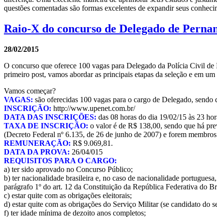
questões comentadas são formas excelentes de expandir seus conhec
Raio-X do concurso de Delegado de Pernam
28/02/2015
O concurso que oferece 100 vagas para Delegado da Polícia Civil de P
primeiro post, vamos abordar as principais etapas da seleção e em um
Vamos começar?
VAGAS:
são oferecidas 100 vagas para o cargo de Delegado, sendo q
INSCRIÇÃO:
http://www.upenet.com.br/
DATA DAS INSCRIÇÕES:
das 08 horas do dia 19/02/15 às 23 hor
TAXA DE INSCRIÇÃO:
o valor é de R$ 138,00, sendo que há prev
(Decreto Federal nº 6.135, de 26 de junho de 2007) e forem membros d
REMUNERAÇÃO:
R$ 9.069,81.
DATA DA PROVA:
26/04/015
REQUISITOS PARA O CARGO:
a) ter sido aprovado no Concurso Público;
b) ter nacionalidade brasileira e, no caso de nacionalidade portuguesa
parágrafo 1º do art. 12 da Constituição da República Federativa do Br
c) estar quite com as obrigações eleitorais;
d) estar quite com as obrigações do Serviço Militar (se candidato do se
f) ter idade mínima de dezoito anos completos;