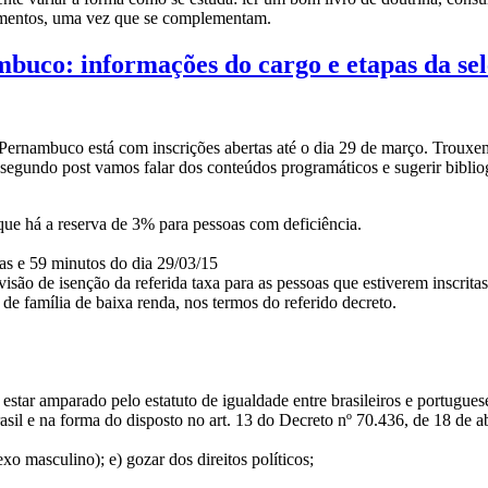
imentos, uma vez que se complementam.
buco: informações do cargo e etapas da se
ernambuco está com inscrições abertas até o dia 29 de março. Trouxemo
 segundo post vamos falar dos conteúdos programáticos e sugerir bibliog
ue há a reserva de 3% para pessoas com deficiência.
as e 59 minutos do dia 29/03/15
isão de isenção da referida taxa para as pessoas que estiverem inscri
e família de baixa renda, nos termos do referido decreto.
, estar amparado pelo estatuto de igualdade entre brasileiros e portugu
asil e na forma do disposto no art. 13 do Decreto nº 70.436, de 18 de a
xo masculino); e) gozar dos direitos políticos;