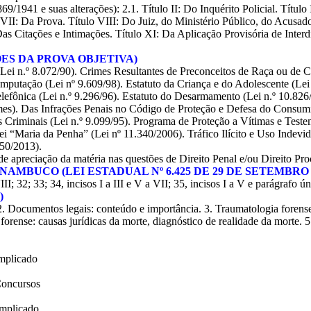
9/1941 e suas alterações): 2.1. Título II: Do Inquérito Policial. Títul
II: Da Prova. Título VIII: Do Juiz, do Ministério Público, do Acusado 
Das Citações e Intimações. Título XI: Da Aplicação Provisória de Inter
STÕES DA PROVA OBJETIVA)
ei n.º 8.072/90). Crimes Resultantes de Preconceitos de Raça ou de Co
omputação (Lei nº 9.609/98). Estatuto da Criança e do Adolescente (Lei
elefônica (Lei n.º 9.296/96). Estatuto do Desarmamento (Lei n.º 10.826
imes). Das Infrações Penais no Código de Proteção e Defesa do Consumi
 Criminais (Lei n.º 9.099/95). Programa de Proteção a Vítimas e Testem
ei “Maria da Penha” (Lei nº 11.340/2006). Tráfico Ilícito e Uso Indevi
850/2013).
de apreciação da matéria nas questões de Direito Penal e/ou Direito Pro
NAMBUCO (LEI ESTADUAL Nº 6.425 DE 29 DE SETEMBRO D
III; 32; 33; 34, incisos I a III e V a VII; 35, incisos I a V e parágrafo ún
)
os. 2. Documentos legais: conteúdo e importância. 3. Traumatologia fore
 forense: causas jurídicas da morte, diagnóstico de realidade da morte. 5
omplicado
Concursos
omplicado