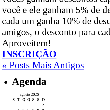
você e ele ganham 5% de de
cada um ganha 10% de desco
amigos, o desconto para ca
Aproveitem!
INSCRIÇÃO
« Posts Mais Antigos
Agenda
agosto 2026
S
T
Q
Q
S
S
D
1
2