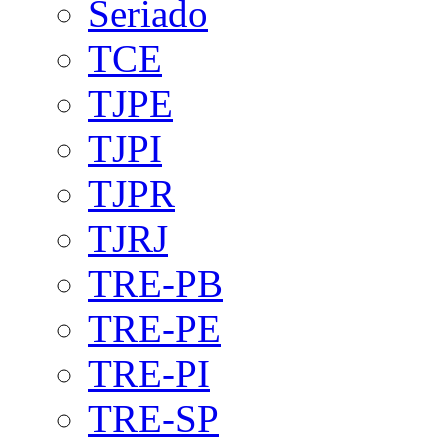
Seriado
TCE
TJPE
TJPI
TJPR
TJRJ
TRE-PB
TRE-PE
TRE-PI
TRE-SP