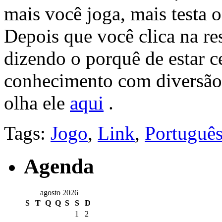
mais você joga, mais testa 
Depois que você clica na r
dizendo o porquê de estar ce
conhecimento com diversão
olha ele
aqui
.
Tags:
Jogo
,
Link
,
Portuguê
Agenda
agosto 2026
S
T
Q
Q
S
S
D
1
2