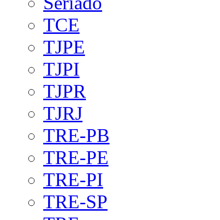
Seriado
TCE
TJPE
TJPI
TJPR
TJRJ
TRE-PB
TRE-PE
TRE-PI
TRE-SP