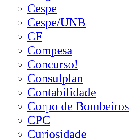
Cespe
Cespe/UNB
CF
Compesa
Concurso!
Consulplan
Contabilidade
Corpo de Bombeiros
CPC
Curiosidade