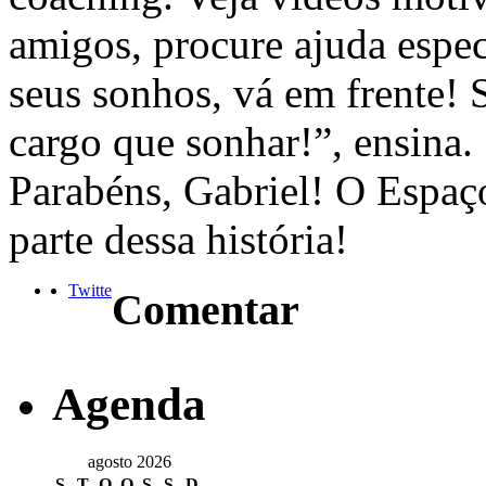
amigos, procure ajuda espec
seus sonhos, vá em frente! 
cargo que sonhar!”, ensina.
Parabéns, Gabriel! O Espaço
parte dessa história!
Twitte
Comentar
Agenda
agosto 2026
S
T
Q
Q
S
S
D