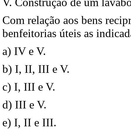
V. Construção de um lavabo
Com relação aos bens recip
benfeitorias úteis as indi
a) IV e V.
b) I, II, III e V.
c) I, III e V.
d) III e V.
e) I, II e III.