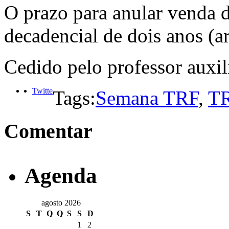
O prazo para anular venda 
decadencial de dois anos (a
Cedido pelo professor auxil
Twitte
Tags:
Semana TRF
,
T
Comentar
Agenda
agosto 2026
S
T
Q
Q
S
S
D
1
2