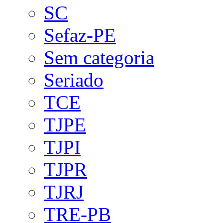
SC
Sefaz-PE
Sem categoria
Seriado
TCE
TJPE
TJPI
TJPR
TJRJ
TRE-PB