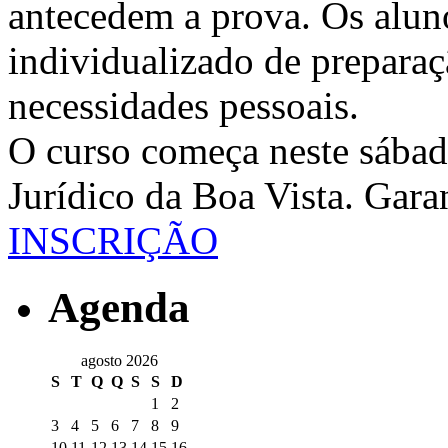
antecedem a prova. Os alu
individualizado de preparaç
necessidades pessoais.
O curso começa neste sábad
Jurídico da Boa Vista. Gara
INSCRIÇÃO
Agenda
agosto 2026
S
T
Q
Q
S
S
D
1
2
3
4
5
6
7
8
9
10
11
12
13
14
15
16