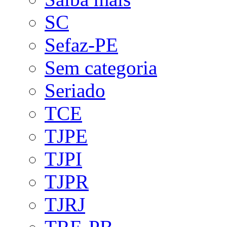
SC
Sefaz-PE
Sem categoria
Seriado
TCE
TJPE
TJPI
TJPR
TJRJ