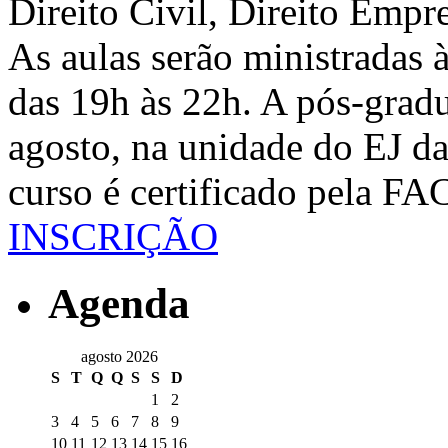
Direito Civil, Direito Empr
As aulas serão ministradas às
das 19h às 22h. A pós-grad
agosto, na unidade do EJ da
curso é certificado pela F
INSCRIÇÃO
Agenda
agosto 2026
S
T
Q
Q
S
S
D
1
2
3
4
5
6
7
8
9
10
11
12
13
14
15
16