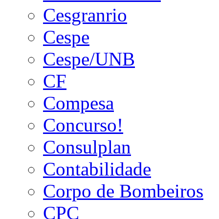
Cesgranrio
Cespe
Cespe/UNB
CF
Compesa
Concurso!
Consulplan
Contabilidade
Corpo de Bombeiros
CPC