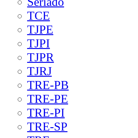
Seriado
TCE
TJPE
TJPI
TJPR
TJRJ
TRE-PB
TRE-PE
TRE-PI
TRE-SP