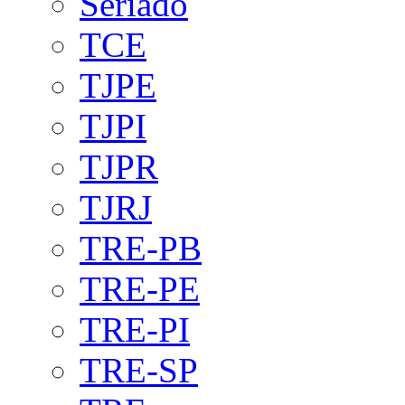
Seriado
TCE
TJPE
TJPI
TJPR
TJRJ
TRE-PB
TRE-PE
TRE-PI
TRE-SP