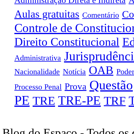
Aulas gratuitas
Co
Comentário
Controle de Constitucio
Direito Constitucional
Ed
Jurisprudênc
Administrativa
OAB
Nacionalidade
Notícia
Poder
Questão
Prova
Processo Penal
PE
TRE-PE
TRE
TRF
Blog do Espaço - Todos os 