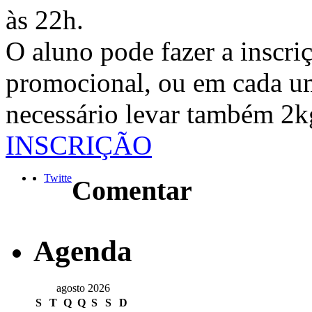
às 22h.
O aluno pode fazer a inscri
promocional, ou em cada um
necessário levar também 2kg
INSCRIÇÃO
Twitte
Comentar
Agenda
agosto 2026
S
T
Q
Q
S
S
D