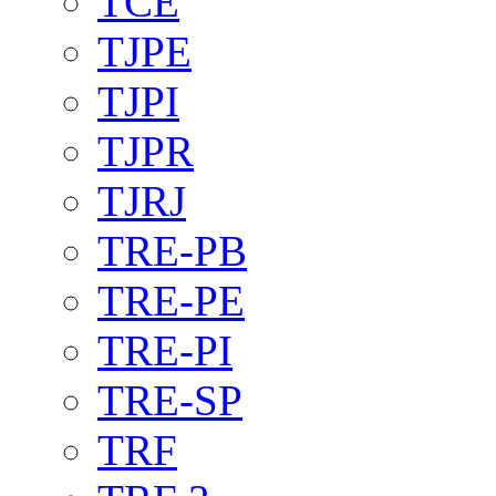
TCE
TJPE
TJPI
TJPR
TJRJ
TRE-PB
TRE-PE
TRE-PI
TRE-SP
TRF