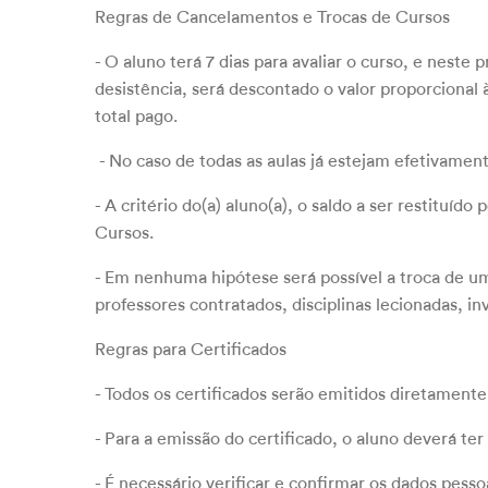
Regras de Cancelamentos e Trocas de Cursos
- O aluno terá 7 dias para avaliar o curso, e nest
desistência, será descontado o valor proporcional à
total pago.
- No caso de todas as aulas já estejam efetivamen
- A critério do(a) aluno(a), o saldo a ser restitu
Cursos.
- Em nenhuma hipótese será possível a troca de um 
professores contratados, disciplinas lecionadas, i
Regras para Certificados
- Todos os certificados serão emitidos diretamente 
- Para a emissão do certificado, o aluno deverá ter 
- É necessário verificar e confirmar os dados pes