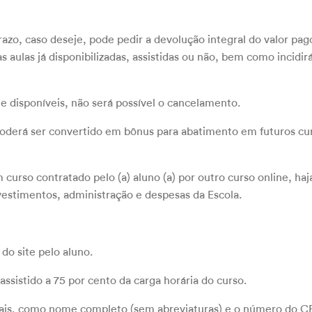
e prazo, caso deseje, pode pedir a devolução integral do valor 
s aulas já disponibilizadas, assistidas ou não, bem como incidir
te disponíveis, não será possível o cancelamento.
ído poderá ser convertido em bônus para abatimento em futuros cu
curso contratado pelo (a) aluno (a) por outro curso online, haja
nvestimentos, administração e despesas da Escola.
do site pelo aluno.
assistido a 75 por cento da carga horária do curso.
soais, como nome completo (sem abreviaturas) e o número do C