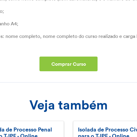
o;
manho A4;
es: nome completo, nome completo do curso realizado e carga 
Comprar Curso
Veja também
da de Processo Penal
Isolada de Processo Civ
o TJPE - Online.
para o TJPE - Online.