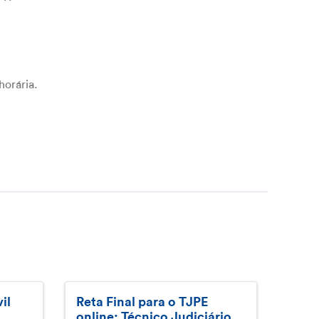
horária.
il
Reta Final para o TJPE
online: Técnico Judiciário