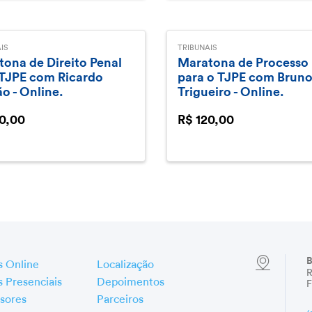
IS
TRIBUNAIS
ona de Direito Penal
Maratona de Processo 
 TJPE com Ricardo
para o TJPE com Brun
o - Online.
Trigueiro - Online.
0,00
R$ 120,00
B
s Online
Localização
R
 Presenciais
Depoimentos
F
sores
Parceiros