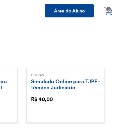
Área do Aluno
0
OUTRAS
ara
Simulado Online para TJPE -
l
técnico Judiciário
R$ 40,00