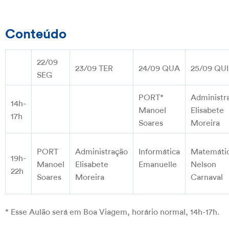
Conteúdo
22/09
23/09 TER
24/09 QUA
25/09 QUI
SEG
PORT*
Administr
14h-
Manoel
Elisabete
17h
Soares
Moreira
PORT
Administração
Informática
Matemáti
19h-
Manoel
Elisabete
Emanuelle
Nelson
22h
Soares
Moreira
Carnaval
* Esse Aulão será em Boa Viagem, horário normal, 14h-17h.