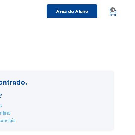
Área do Aluno
0
ontrado.
?
o
nline
enciais