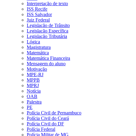
Interpretação de texto
ISS Recife
ISS Salvador
Juiz Federal
Legislação de Trânsito
Legislação Específica
Legislação Tributária
Lógica
Magistratura
Matemática
Matemática Financeira
Mensagem do aluno
Motivação
MPE-RJ
MPPB
MPRJ
Notícia
OAB
Palestra
PE
Polícia Civil de Pernambuco
Polícia Civil do Ceará
Polícia Civil do DF
Polícia Federal
Polícia Militar de MG