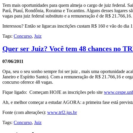
Tem mais oportunidades para quem almeja o cargo de juiz federal. S
Pará, Piauí, Rondônia, Roraima e Tocantins. Alguns desses lugares sã
vagas para juiz federal substituto e a remuneração é de R$ 21.766,16.
Interessou? Então se ligue:as inscrições custam R$ 160 e vão do dia 1
Tags:
Concurso
,
Juiz
Quer ser Juiz? Você tem 48 chances no TR
07/06/2011
Opa, seu o seu sonho sempre foi ser juiz , mais uma oportunidade acab
Janeiro e Espírito Santo). Com a remuneração de R$ 21.766,16 e orga
concurso oferece 48 vagas.
Fique ligado: Começam HOJE as inscrições pelo site
www.cespe.unb
Ah, e melhor começar a estudar AGORA: a primeira fase está prevista
Fonte (com alterações):
www.trf2.jus.br
Tags:
Concurso
,
Juiz