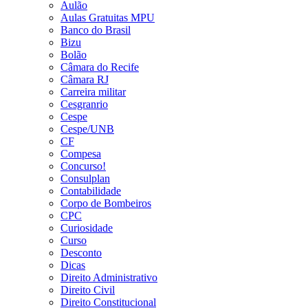
Aulão
Aulas Gratuitas MPU
Banco do Brasil
Bizu
Bolão
Câmara do Recife
Câmara RJ
Carreira militar
Cesgranrio
Cespe
Cespe/UNB
CF
Compesa
Concurso!
Consulplan
Contabilidade
Corpo de Bombeiros
CPC
Curiosidade
Curso
Desconto
Dicas
Direito Administrativo
Direito Civil
Direito Constitucional