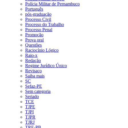
Polícia Militar de Pernambuco
Português
pós-graduação
Processo Civil
Processo do Trabalho
Processo Penal
Promoção
Prova oral
Questões
Raciocínio Lógico
Raio-x
Redação
Regime Jurídico Único
Revisaço
Saiba mais
SC
Sefaz-PE
Sem categoria
Seriado
TCE
TJPE
TJPI
TJPR
TJRJ
TRE-PB