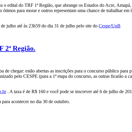
aiu o edital do TRF 1ª Região, que abrange os Estados do Acre, Amap
o ótimos para morar e outros representam uma chance de trabalhar em lu
 de julho até às 23h59 do dia 31 de julho pelo site do
Cespe/UnB
F 2ª Região.
a de chegar: estão abertas as inscrições para o concurso público para 
nizado pelo CESPE (para a 1ª etapa do concurso, as outras ficarão a c
.br
. A taxa é de R$ 160 e você pode se inscrever até 6 de julho de 201
 para acontecer no dia 30 de outubro.