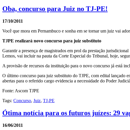
Oba, concurso para Juiz no TJ-PE!
17/10/2011
Você que mora em Pernambuco e sonha em se tornar um juiz vai adorar
TJPE realizará novo concurso para juiz substituto
Garantir a presença de magistrados em prol da prestação jurisdiciona
Lemos, vai incluir na pauta da Corte Especial do Tribunal, hoje, segu
A provisão de recursos da instituição para o novo concurso já está in
O último concurso para juiz substituto do TJPE, com edital lançado e
abertas para o referido cargo evidencia a necessidade do Poder Judici
Fonte: Ascom TJPE
Tags:
Concurso
,
Juiz
,
TJ-PE
Ótima notícia para os futuros juízes: 29 v
16/06/2011