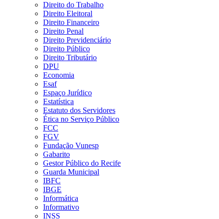
Direito do Trabalho
Direito Eleitoral
Direito Financeiro
Direito Penal
Direito Previdenciário
Direito Público
Direito Tributário
DPU
Economia
Esaf
Espaço Jurídico
Estatística
Estatuto dos Servidores
Ética no Serviço Público
FCC
FGV
Fundação Vunesp
Gabarito
Gestor Público do Recife
Guarda Municipal
IBFC
IBGE
Informática
Informativo
INSS