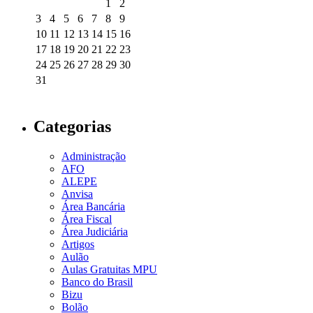
1
2
3
4
5
6
7
8
9
10
11
12
13
14
15
16
17
18
19
20
21
22
23
24
25
26
27
28
29
30
31
Categorias
Administração
AFO
ALEPE
Anvisa
Área Bancária
Área Fiscal
Área Judiciária
Artigos
Aulão
Aulas Gratuitas MPU
Banco do Brasil
Bizu
Bolão