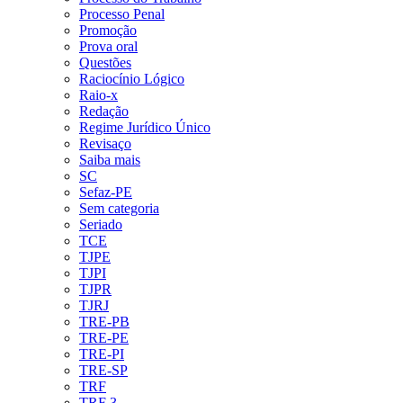
Processo Penal
Promoção
Prova oral
Questões
Raciocínio Lógico
Raio-x
Redação
Regime Jurídico Único
Revisaço
Saiba mais
SC
Sefaz-PE
Sem categoria
Seriado
TCE
TJPE
TJPI
TJPR
TJRJ
TRE-PB
TRE-PE
TRE-PI
TRE-SP
TRF
TRF 3