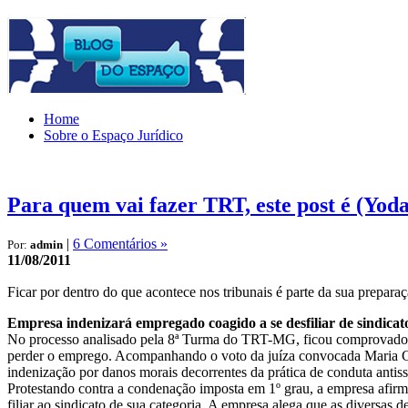
Home
Sobre o Espaço Jurídico
Para quem vai fazer TRT, este post é (Yoda
|
6 Comentários »
Por:
admin
11/08/2011
Ficar por dentro do que acontece nos tribunais é parte da sua prepara
Empresa indenizará empregado coagido a se desfiliar de sindicat
No processo analisado pela 8ª Turma do TRT-MG, ficou comprovado que 
perder o emprego. Acompanhando o voto da juíza convocada Maria Cr
indenização por danos morais decorrentes da prática de conduta antissi
Protestando contra a condenação imposta em 1º grau, a empresa afirm
filiar ao sindicato de sua categoria. A empresa alega que as diversas 