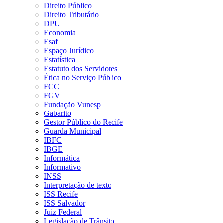
Direito Público
Direito Tributário
DPU
Economia
Esaf
Espaço Jurídico
Estatística
Estatuto dos Servidores
Ética no Serviço Público
FCC
FGV
Fundação Vunesp
Gabarito
Gestor Público do Recife
Guarda Municipal
IBFC
IBGE
Informática
Informativo
INSS
Interpretação de texto
ISS Recife
ISS Salvador
Juiz Federal
Legislação de Trânsito