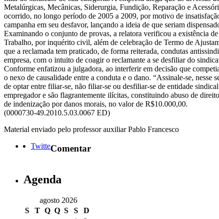
Metalúrgicas, Mecânicas, Siderurgia, Fundição, Reparação e Acessório
ocorrido, no longo período de 2005 a 2009, por motivo de insatisfaçã
campanha em seu desfavor, lançando a ideia de que seriam dispensado
Examinando o conjunto de provas, a relatora verificou a existência de
Trabalho, por inquérito civil, além de celebração de Termo de Ajus
que a reclamada tem praticado, de forma reiterada, condutas antissindic
empresa, com o intuito de coagir o reclamante a se desfiliar do sindic
Conforme enfatizou a julgadora, ao interferir em decisão que competi
o nexo de causalidade entre a conduta e o dano. “Assinale-se, nesse sen
de optar entre filiar-se, não filiar-se ou desfiliar-se de entidade sin
empregador e são flagrantemente ilícitas, constituindo abuso de dire
de indenização por danos morais, no valor de R$10.000,00.
(0000730-49.2010.5.03.0067 ED)
Material enviado pelo professor auxiliar Pablo Francesco
Twitte
Comentar
Agenda
agosto 2026
S
T
Q
Q
S
S
D