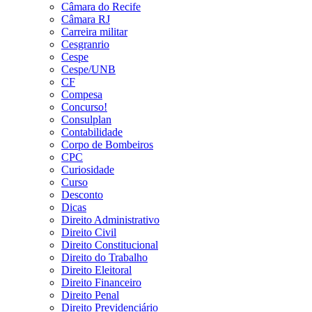
Câmara do Recife
Câmara RJ
Carreira militar
Cesgranrio
Cespe
Cespe/UNB
CF
Compesa
Concurso!
Consulplan
Contabilidade
Corpo de Bombeiros
CPC
Curiosidade
Curso
Desconto
Dicas
Direito Administrativo
Direito Civil
Direito Constitucional
Direito do Trabalho
Direito Eleitoral
Direito Financeiro
Direito Penal
Direito Previdenciário