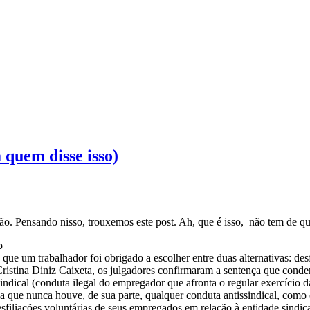
 quem disse isso)
ção. Pensando nisso, trouxemos este post. Ah, que é isso, não tem de q
o
um trabalhador foi obrigado a escolher entre duas alternativas: desfili
istina Diniz Caixeta, os julgadores confirmaram a sentença que con
ndical (conduta ilegal do empregador que afronta o regular exercício da
a que nunca houve, de sua parte, qualquer conduta antissindical, como
desfiliações voluntárias de seus empregados em relação à entidade sindic