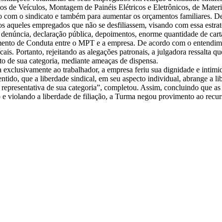
s de Veículos, Montagem de Painéis Elétricos e Eletrônicos, de Materi
o com o sindicato e também para aumentar os orçamentos familiares. De 
s aqueles empregados que não se desfiliassem, visando com essa estrat
 denúncia, declaração pública, depoimentos, enorme quantidade de carta
tamento de Conduta entre o MPT e a empresa. De acordo com o entendim
ais. Portanto, rejeitando as alegações patronais, a julgadora ressalta q
ato de sua categoria, mediante ameaças de dispensa.
a exclusivamente ao trabalhador, a empresa feriu sua dignidade e intimi
tido, que a liberdade sindical, em seu aspecto individual, abrange a libe
dical representativa de sua categoria”, completou. Assim, concluindo que a
ito e violando a liberdade de filiação, a Turma negou provimento ao r