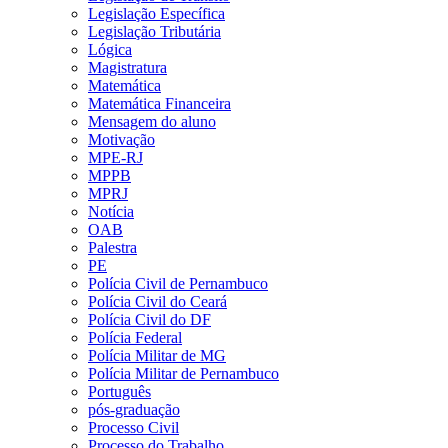
Legislação Específica
Legislação Tributária
Lógica
Magistratura
Matemática
Matemática Financeira
Mensagem do aluno
Motivação
MPE-RJ
MPPB
MPRJ
Notícia
OAB
Palestra
PE
Polícia Civil de Pernambuco
Polícia Civil do Ceará
Polícia Civil do DF
Polícia Federal
Polícia Militar de MG
Polícia Militar de Pernambuco
Português
pós-graduação
Processo Civil
Processo do Trabalho