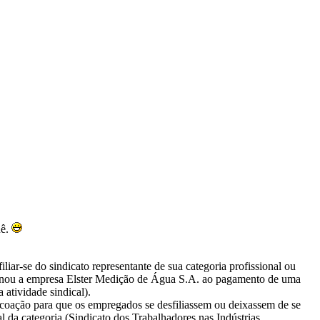
uê.
ar-se do sindicato representante de sua categoria profissional ou
denou a empresa Elster Medição de Água S.A. ao pagamento de uma
 atividade sindical).
 coação para que os empregados se desfiliassem ou deixassem de se
al da categoria (Sindicato dos Trabalhadores nas Indústrias