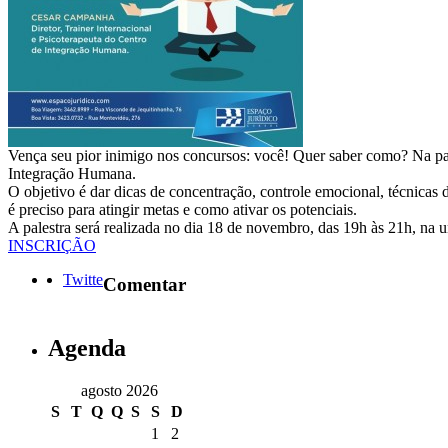
Vença seu pior inimigo nos concursos: você! Quer saber como? Na p
Integração Humana.
O objetivo é dar dicas de concentração, controle emocional, técnica
é preciso para atingir metas e como ativar os potenciais.
A palestra será realizada no dia 18 de novembro, das 19h às 21h, na u
INSCRIÇÃO
Twitte
Comentar
Agenda
agosto 2026
S
T
Q
Q
S
S
D
1
2