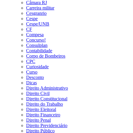
Câmara RJ
Carreira militar
Cesgranrio
Cespe
Cespe/UNB
CF
Compesa
Concurso!
Consulplan
Contabilidade
Corpo de Bombeiros
CPC
Curiosidade
Curso
Desconto
Dicas
Direito Administrativo
Direito Civil
Direito Constitucional
Direito do Trabalho
Direito Eleitoral
Direito Financeiro
Direito Penal
Direito Previdenciário
Direito Público