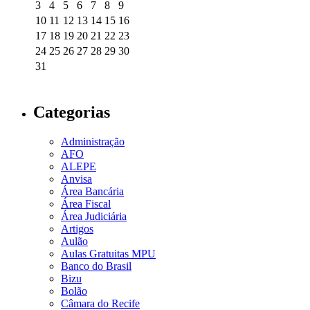
3
4
5
6
7
8
9
10
11
12
13
14
15
16
17
18
19
20
21
22
23
24
25
26
27
28
29
30
31
Categorias
Administração
AFO
ALEPE
Anvisa
Área Bancária
Área Fiscal
Área Judiciária
Artigos
Aulão
Aulas Gratuitas MPU
Banco do Brasil
Bizu
Bolão
Câmara do Recife