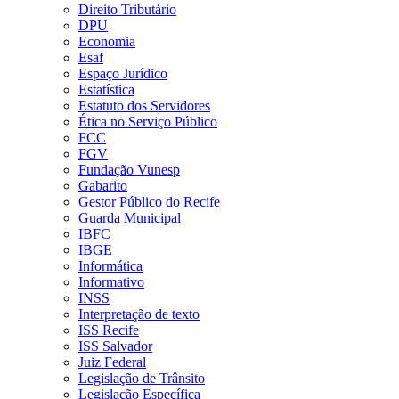
Direito Tributário
DPU
Economia
Esaf
Espaço Jurídico
Estatística
Estatuto dos Servidores
Ética no Serviço Público
FCC
FGV
Fundação Vunesp
Gabarito
Gestor Público do Recife
Guarda Municipal
IBFC
IBGE
Informática
Informativo
INSS
Interpretação de texto
ISS Recife
ISS Salvador
Juiz Federal
Legislação de Trânsito
Legislação Específica