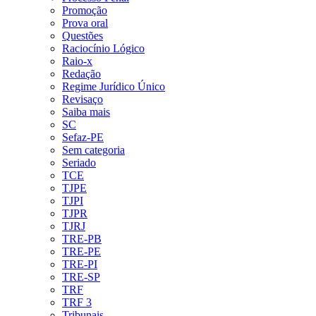
Promoção
Prova oral
Questões
Raciocínio Lógico
Raio-x
Redação
Regime Jurídico Único
Revisaço
Saiba mais
SC
Sefaz-PE
Sem categoria
Seriado
TCE
TJPE
TJPI
TJPR
TJRJ
TRE-PB
TRE-PE
TRE-PI
TRE-SP
TRF
TRF 3
Tribunais