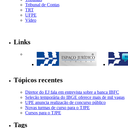
Tribunal de Contas
TRT
UFPE
Vídeo
Links
Tópicos recentes
Diretor do EJ fala em entrevista sobre a banca IBFC
Seleção temporária do IBGE oferece mais de mil vagas
UPE anuncia realização de concurso público
Novas turmas de curso para o TJPE
Cursos para o TJPE
Tags