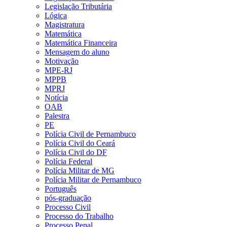
Legislação Tributária
Lógica
Magistratura
Matemática
Matemática Financeira
Mensagem do aluno
Motivação
MPE-RJ
MPPB
MPRJ
Notícia
OAB
Palestra
PE
Polícia Civil de Pernambuco
Polícia Civil do Ceará
Polícia Civil do DF
Polícia Federal
Polícia Militar de MG
Polícia Militar de Pernambuco
Português
pós-graduação
Processo Civil
Processo do Trabalho
Processo Penal