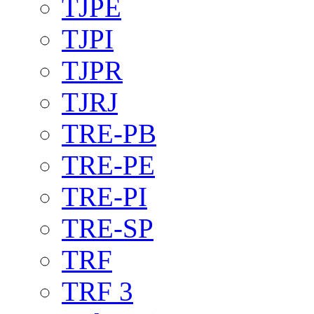
TJPE
TJPI
TJPR
TJRJ
TRE-PB
TRE-PE
TRE-PI
TRE-SP
TRF
TRF 3